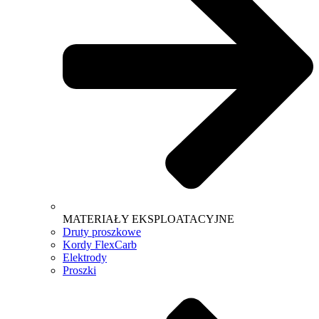
MATERIAŁY EKSPLOATACYJNE
Druty proszkowe
Kordy FlexCarb
Elektrody
Proszki