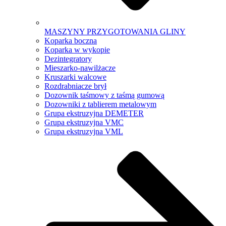
MASZYNY PRZYGOTOWANIA GLINY
Koparka boczna
Koparka w wykopie
Dezintegratory
Mieszarko-nawilżacze
Kruszarki walcowe
Rozdrabniacze brył
Dozownik taśmowy z taśmą gumową
Dozowniki z tablierem metalowym
Grupa ekstruzyjna DEMETER
Grupa ekstruzyjna VMC
Grupa ekstruzyjna VML