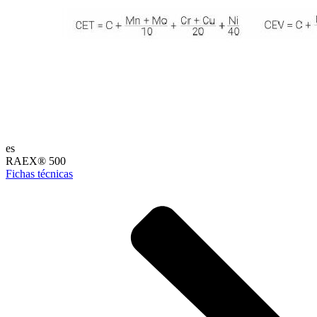
es
RAEX® 500
Fichas técnicas