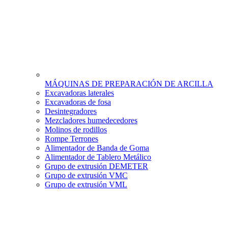
MÁQUINAS DE PREPARACIÓN DE ARCILLA
Excavadoras laterales
Excavadoras de fosa
Desintegradores
Mezcladores humedecedores
Molinos de rodillos
Rompe Terrones
Alimentador de Banda de Goma
Alimentador de Tablero Metálico
Grupo de extrusión DEMETER
Grupo de extrusión VMC
Grupo de extrusión VML