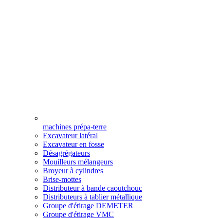
machines prépa-terre
Excavateur latéral
Excavateur en fosse
Désagrégateurs
Mouilleurs mélangeurs
Broyeur à cylindres
Brise-mottes
Distributeur à bande caoutchouc
Distributeurs à tablier métallique
Groupe d'étirage DEMETER
Groupe d'étirage VMC