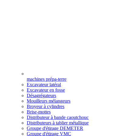
machines prépa-terre
Excavateur latéral
Excavateur en fosse
Désagrégateurs
Mouilleurs mélangeurs
Broyeur à cylindres
Brise-mottes
Distributeur à bande caoutchouc
Distributeurs à tablier métallique
Groupe d'étirage DEMETER
Groupe d'étirage VMC