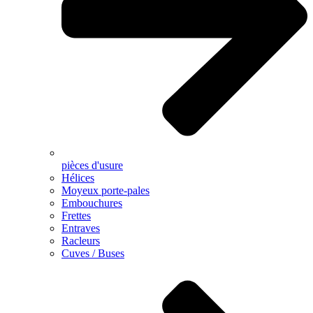
pièces d'usure
Hélices
Moyeux porte-pales
Embouchures
Frettes
Entraves
Racleurs
Cuves / Buses