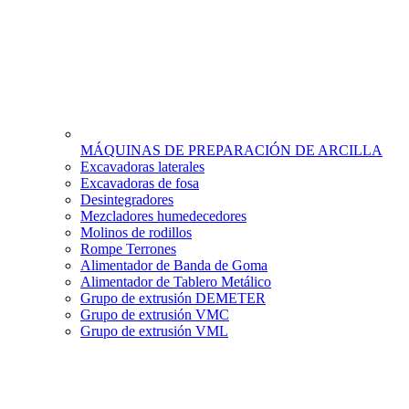
MÁQUINAS DE PREPARACIÓN DE ARCILLA
Excavadoras laterales
Excavadoras de fosa
Desintegradores
Mezcladores humedecedores
Molinos de rodillos
Rompe Terrones
Alimentador de Banda de Goma
Alimentador de Tablero Metálico
Grupo de extrusión DEMETER
Grupo de extrusión VMC
Grupo de extrusión VML