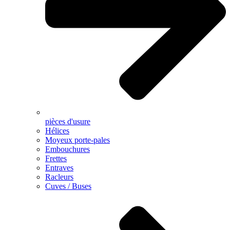
pièces d'usure
Hélices
Moyeux porte-pales
Embouchures
Frettes
Entraves
Racleurs
Cuves / Buses