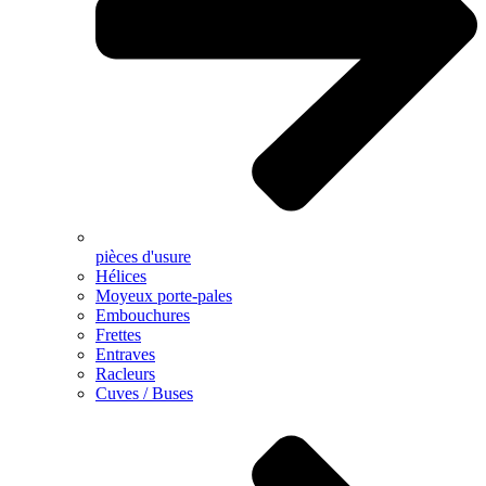
pièces d'usure
Hélices
Moyeux porte-pales
Embouchures
Frettes
Entraves
Racleurs
Cuves / Buses