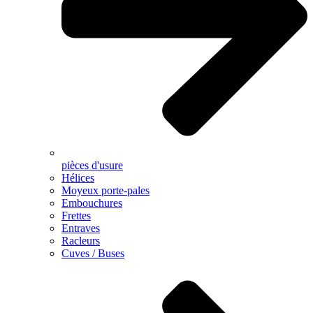
pièces d'usure
Hélices
Moyeux porte-pales
Embouchures
Frettes
Entraves
Racleurs
Cuves / Buses