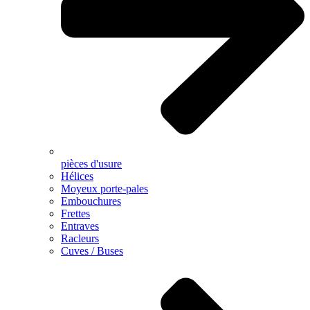
pièces d'usure
Hélices
Moyeux porte-pales
Embouchures
Frettes
Entraves
Racleurs
Cuves / Buses