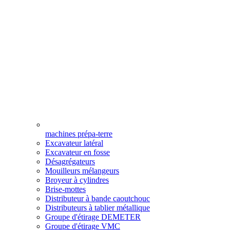
machines prépa-terre
Excavateur latéral
Excavateur en fosse
Désagrégateurs
Mouilleurs mélangeurs
Broyeur à cylindres
Brise-mottes
Distributeur à bande caoutchouc
Distributeurs à tablier métallique
Groupe d'étirage DEMETER
Groupe d'étirage VMC