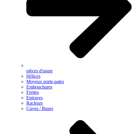
pièces d'usure
Hélices
Moyeux porte-pales
Embouchures
Frettes
Entraves
Racleurs
Cuves / Buses