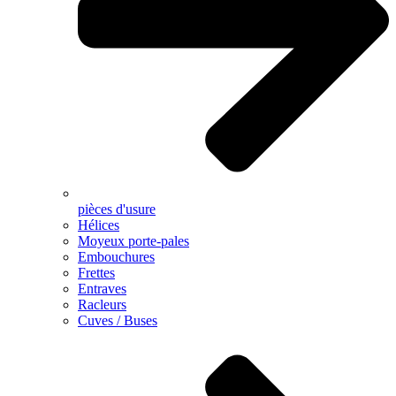
pièces d'usure
Hélices
Moyeux porte-pales
Embouchures
Frettes
Entraves
Racleurs
Cuves / Buses