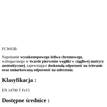
FCW63B
Napoinanie
wysokostopowego żeliwa chromowego
,
wzbogaconego w
twarde pierwotne węgliki
w
ciągliwej matrycy
austenitycznej
, zapewniające
doskonałą odporność na ścieranie
oraz umiarkowaną odporność na uderzenia
.
Klasyfikacja :
EN 14700 T Fe15
Dostępne średnice :