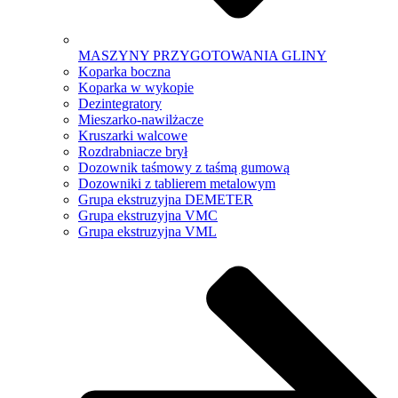
MASZYNY PRZYGOTOWANIA GLINY
Koparka boczna
Koparka w wykopie
Dezintegratory
Mieszarko-nawilżacze
Kruszarki walcowe
Rozdrabniacze brył
Dozownik taśmowy z taśmą gumową
Dozowniki z tablierem metalowym
Grupa ekstruzyjna DEMETER
Grupa ekstruzyjna VMC
Grupa ekstruzyjna VML