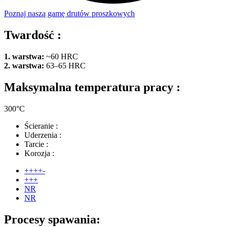
Poznaj naszą gamę drutów proszkowych
Twardość :
1. warstwa:
~60 HRC
2. warstwa:
63–65 HRC
Maksymalna temperatura pracy :
300°C
Ścieranie :
Uderzenia :
Tarcie :
Korozja :
++++-
+++
NR
NR
Procesy spawania: