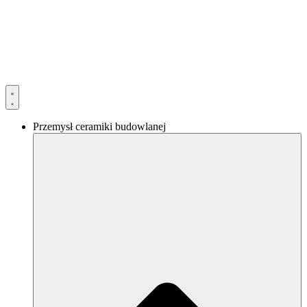
Przejdź
do
treści
Przemysł ceramiki budowlanej