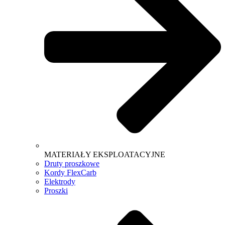
MATERIAŁY EKSPLOATACYJNE
Druty proszkowe
Kordy FlexCarb
Elektrody
Proszki