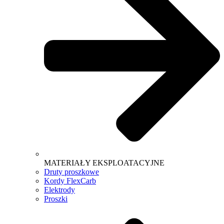
MATERIAŁY EKSPLOATACYJNE
Druty proszkowe
Kordy FlexCarb
Elektrody
Proszki