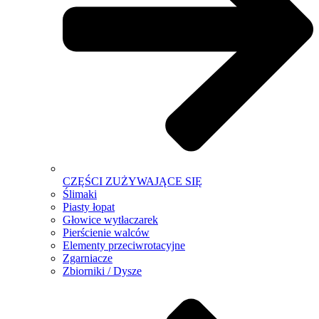
CZĘŚCI ZUŻYWAJĄCE SIĘ
Ślimaki
Piasty łopat
Głowice wytłaczarek
Pierścienie walców
Elementy przeciwrotacyjne
Zgarniacze
Zbiorniki / Dysze