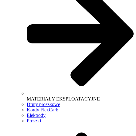
MATERIAŁY EKSPLOATACYJNE
Druty proszkowe
Kordy FlexCarb
Elektrody
Proszki