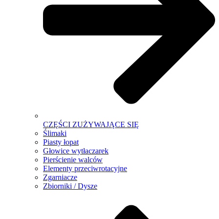
CZĘŚCI ZUŻYWAJĄCE SIĘ
Ślimaki
Piasty łopat
Głowice wytłaczarek
Pierścienie walców
Elementy przeciwrotacyjne
Zgarniacze
Zbiorniki / Dysze