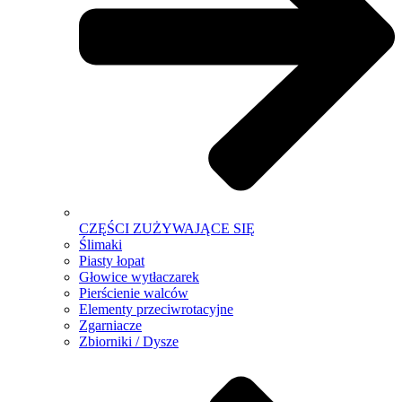
CZĘŚCI ZUŻYWAJĄCE SIĘ
Ślimaki
Piasty łopat
Głowice wytłaczarek
Pierścienie walców
Elementy przeciwrotacyjne
Zgarniacze
Zbiorniki / Dysze