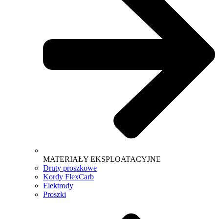
MATERIAŁY EKSPLOATACYJNE
Druty proszkowe
Kordy FlexCarb
Elektrody
Proszki