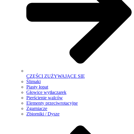
CZĘŚCI ZUŻYWAJĄCE SIĘ
Ślimaki
Piasty łopat
Głowice wytłaczarek
Pierścienie walców
Elementy przeciwrotacyjne
Zgarniacze
Zbiorniki / Dysze