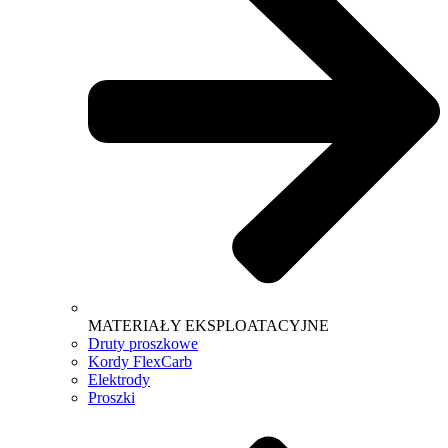
MATERIAŁY EKSPLOATACYJNE
Druty proszkowe
Kordy FlexCarb
Elektrody
Proszki