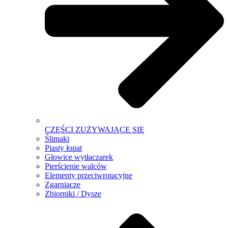
CZĘŚCI ZUŻYWAJĄCE SIĘ
Ślimaki
Piasty łopat
Głowice wytłaczarek
Pierścienie walców
Elementy przeciwrotacyjne
Zgarniacze
Zbiorniki / Dysze