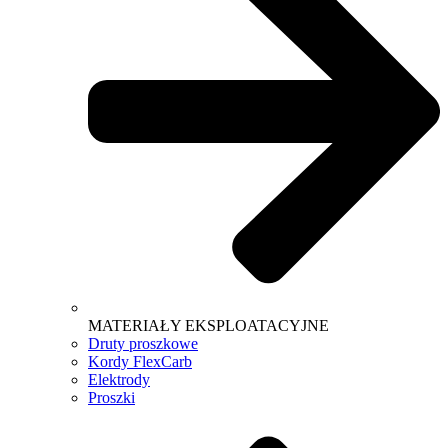
MATERIAŁY EKSPLOATACYJNE
Druty proszkowe
Kordy FlexCarb
Elektrody
Proszki