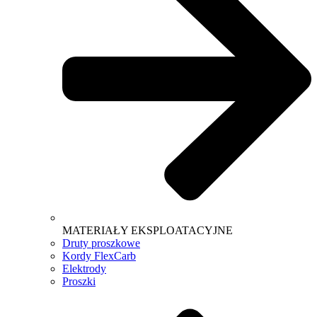
MATERIAŁY EKSPLOATACYJNE
Druty proszkowe
Kordy FlexCarb
Elektrody
Proszki