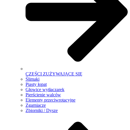
CZĘŚCI ZUŻYWAJĄCE SIĘ
Ślimaki
Piasty łopat
Głowice wytłaczarek
Pierścienie walców
Elementy przeciwrotacyjne
Zgarniacze
Zbiorniki / Dysze