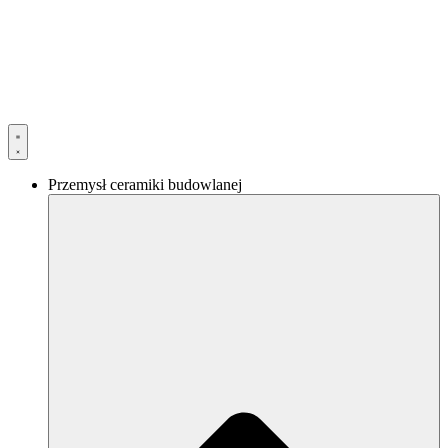
Przejdź
do
treści
Przemysł ceramiki budowlanej