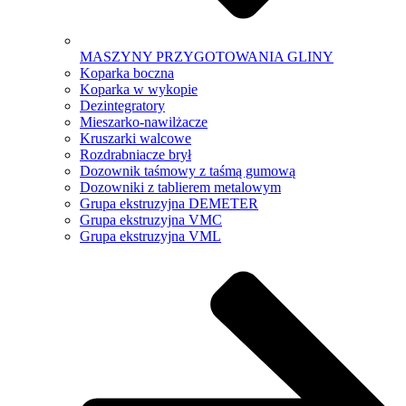
MASZYNY PRZYGOTOWANIA GLINY
Koparka boczna
Koparka w wykopie
Dezintegratory
Mieszarko-nawilżacze
Kruszarki walcowe
Rozdrabniacze brył
Dozownik taśmowy z taśmą gumową
Dozowniki z tablierem metalowym
Grupa ekstruzyjna DEMETER
Grupa ekstruzyjna VMC
Grupa ekstruzyjna VML