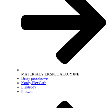
MATERIAŁY EKSPLOATACYJNE
Druty proszkowe
Kordy FlexCarb
Elektrody
Proszki