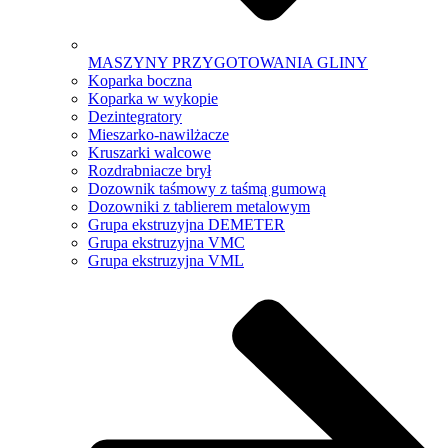
MASZYNY PRZYGOTOWANIA GLINY
Koparka boczna
Koparka w wykopie
Dezintegratory
Mieszarko-nawilżacze
Kruszarki walcowe
Rozdrabniacze brył
Dozownik taśmowy z taśmą gumową
Dozowniki z tablierem metalowym
Grupa ekstruzyjna DEMETER
Grupa ekstruzyjna VMC
Grupa ekstruzyjna VML