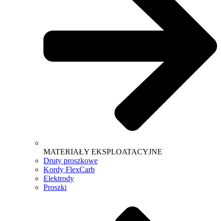
MATERIAŁY EKSPLOATACYJNE
Druty proszkowe
Kordy FlexCarb
Elektrody
Proszki