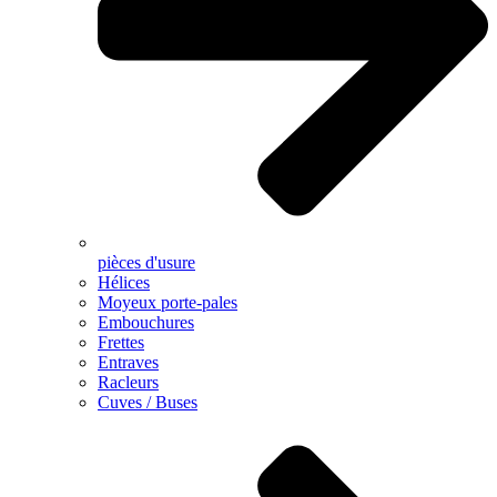
pièces d'usure
Hélices
Moyeux porte-pales
Embouchures
Frettes
Entraves
Racleurs
Cuves / Buses