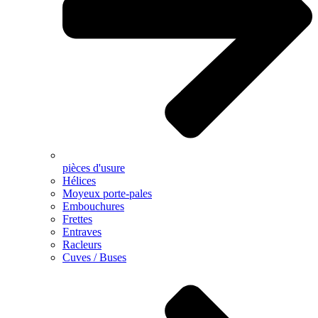
pièces d'usure
Hélices
Moyeux porte-pales
Embouchures
Frettes
Entraves
Racleurs
Cuves / Buses