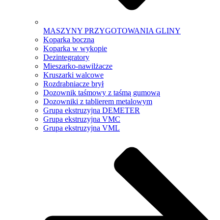
MASZYNY PRZYGOTOWANIA GLINY
Koparka boczna
Koparka w wykopie
Dezintegratory
Mieszarko-nawilżacze
Kruszarki walcowe
Rozdrabniacze brył
Dozownik taśmowy z taśmą gumową
Dozowniki z tablierem metalowym
Grupa ekstruzyjna DEMETER
Grupa ekstruzyjna VMC
Grupa ekstruzyjna VML