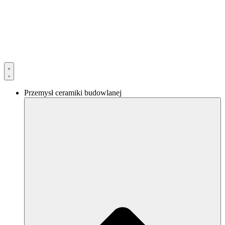
Przejdź
do
treści
Przemysł ceramiki budowlanej