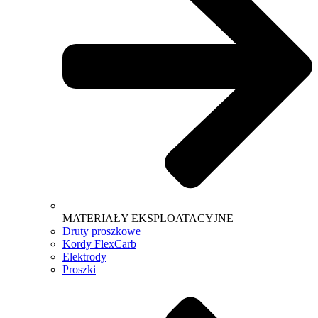
MATERIAŁY EKSPLOATACYJNE
Druty proszkowe
Kordy FlexCarb
Elektrody
Proszki