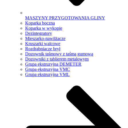
MASZYNY PRZYGOTOWANIA GLINY
Koparka boczna
Koparka w wykopie
Dezintegratory
Mieszarko-nawilżacze
Kruszarki walcowe
Rozdrabniacze brył
Dozownik taśmowy z taśmą gumową
Dozowniki z tablierem metalowym
Grupa ekstruzyjna DEMETER
Grupa ekstruzyjna VMC
Grupa ekstruzyjna VML