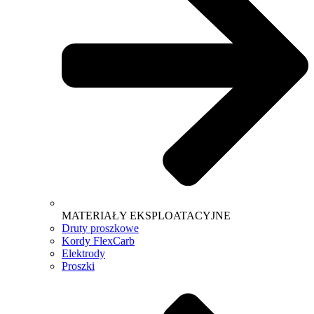
MATERIAŁY EKSPLOATACYJNE
Druty proszkowe
Kordy FlexCarb
Elektrody
Proszki