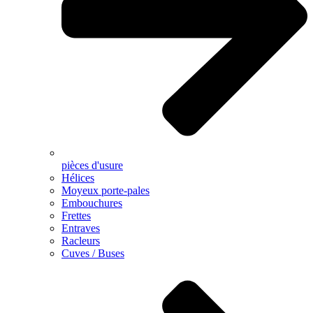
pièces d'usure
Hélices
Moyeux porte-pales
Embouchures
Frettes
Entraves
Racleurs
Cuves / Buses