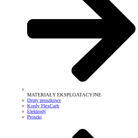
MATERIAŁY EKSPLOATACYJNE
Druty proszkowe
Kordy FlexCarb
Elektrody
Proszki