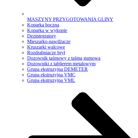
MASZYNY PRZYGOTOWANIA GLINY
Koparka boczna
Koparka w wykopie
Dezintegratory
Mieszarko-nawilżacze
Kruszarki walcowe
Rozdrabniacze brył
Dozownik taśmowy z taśmą gumową
Dozowniki z tablierem metalowym
Grupa ekstruzyjna DEMETER
Grupa ekstruzyjna VMC
Grupa ekstruzyjna VML