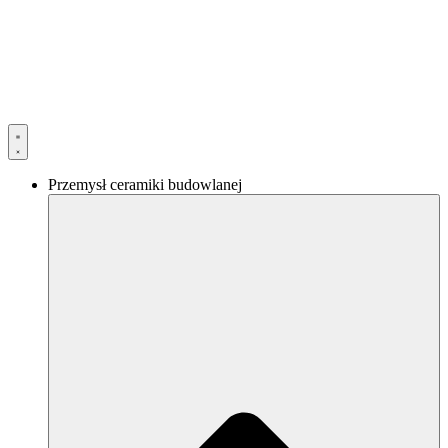
Przejdź
do
treści
Przemysł ceramiki budowlanej